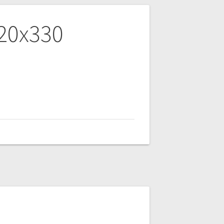
20x330