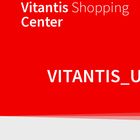
Vitantis
Shopping
Sari
la
Center
conținut
VITANTIS_