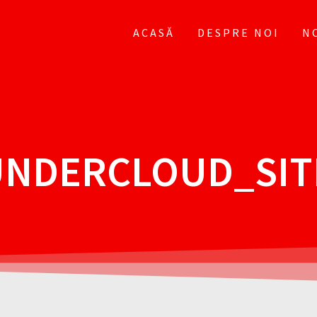
ACASĂ
DESPRE NOI
N
UNDERCLOUD_SIT