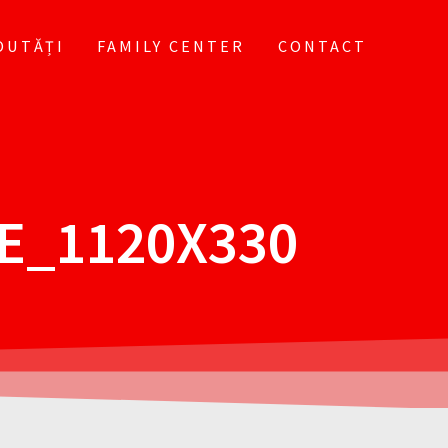
OUTĂȚI
FAMILY CENTER
CONTACT
E_1120X330