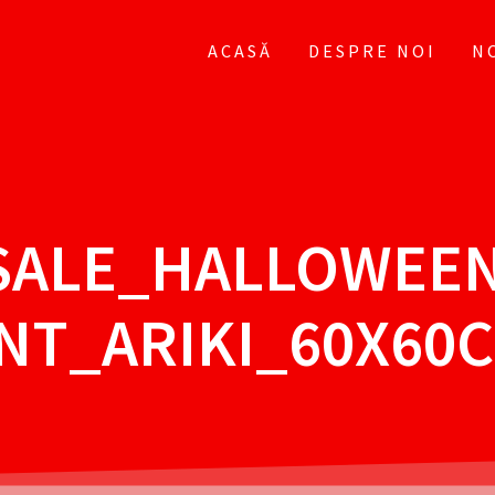
ACASĂ
DESPRE NOI
N
_SALE_HALLOWEE
NT_ARIKI_60X60