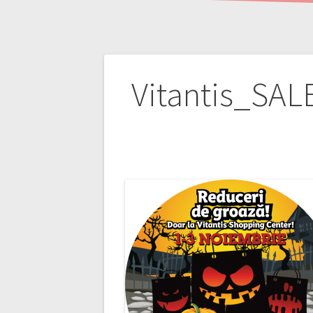
Navigare
Vitantis_SAL
în
articole