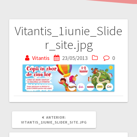
Vitantis_1iunie_Slide
Navigare
r_site.jpg
în
articole
Vitantis
23/05/2013
0
ARTICOLUL
ANTERIOR:
ANTERIOR:
VITANTIS_1IUNIE_SLIDER_SITE.JPG