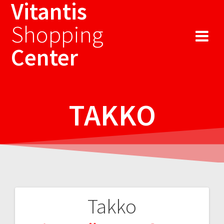
Vitantis
Sari
la
Shopping
conținut
Center
TAKKO
Takko
Navigare