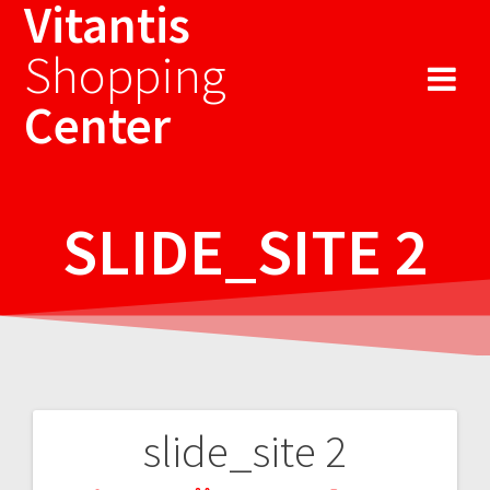
Vitantis
Sari
la
Shopping
conținut
Center
SLIDE_SITE 2
slide_site 2
Navigare