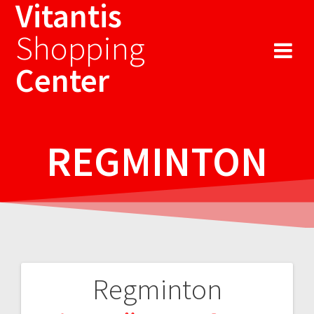
Vitantis
Sari
la
Shopping
conținut
Center
REGMINTON
Regminton
Navigare