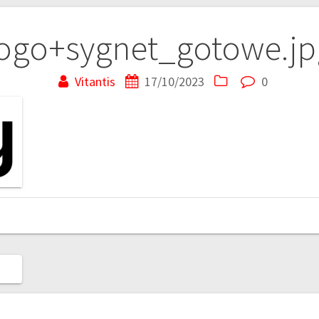
logo+sygnet_gotowe.jp
Vitantis
17/10/2023
0
G