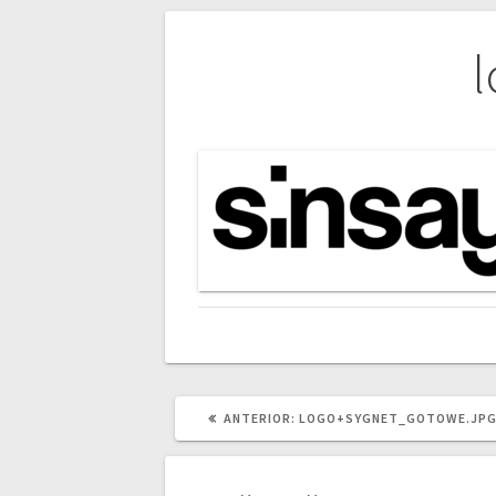
Navigare
în
articole
ARTICOLUL
ANTERIOR:
LOGO+SYGNET_GOTOWE.JP
ANTERIOR: