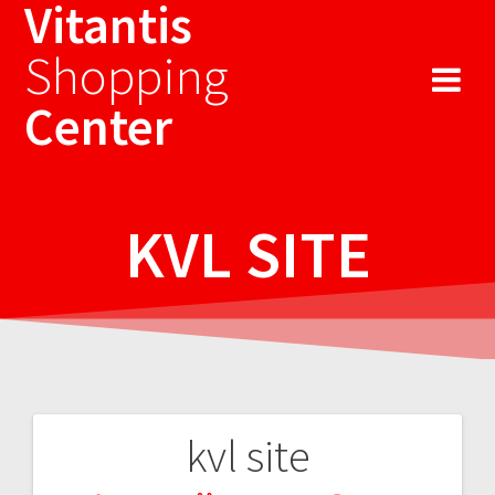
Vitantis
Sari
la
Shopping
conținut
Center
KVL SITE
kvl site
Navigare