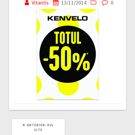
în
Vitantis
13/11/2014
0
articole
ARTICOLUL
ANTERIOR:
KVL
ANTERIOR:
SITE