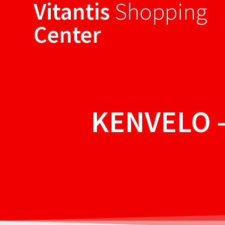
Vitantis
Shopping
Sari
la
Center
conținut
KENVELO –