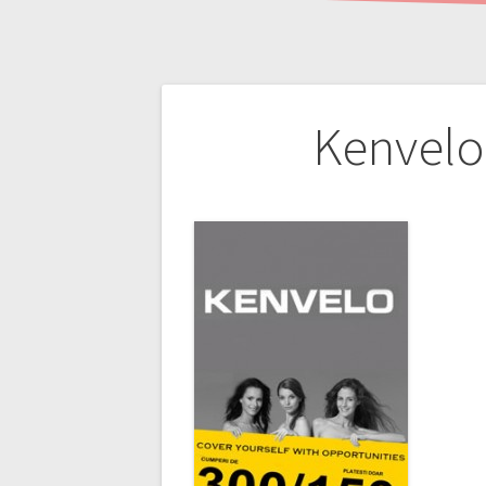
Navigare
Kenvelo 
în
articole