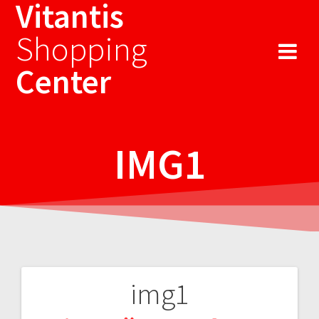
Vitantis
Sari
la
Shopping
conținut
Center
IMG1
img1
Navigare