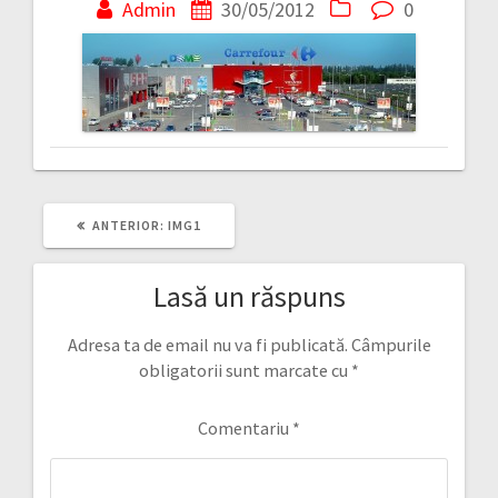
în
Admin
30/05/2012
0
articole
ARTICOLUL
ANTERIOR:
IMG1
ANTERIOR:
Lasă un răspuns
Adresa ta de email nu va fi publicată.
Câmpurile
obligatorii sunt marcate cu
*
Comentariu
*