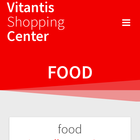
Vitantis
Sari
la
Shopping
conținut
Center
FOOD
food
Navigare