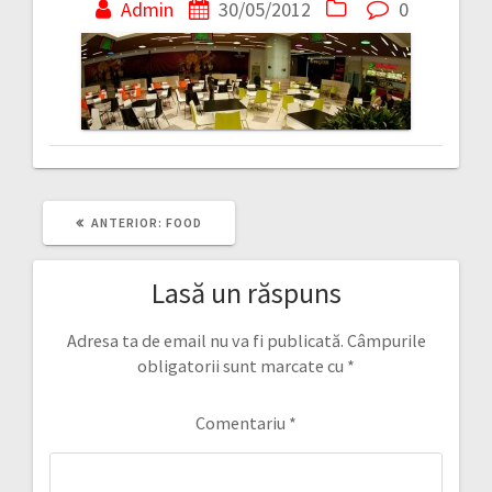
în
Admin
30/05/2012
0
articole
ARTICOLUL
ANTERIOR:
FOOD
ANTERIOR:
Lasă un răspuns
Adresa ta de email nu va fi publicată.
Câmpurile
obligatorii sunt marcate cu
*
Comentariu
*