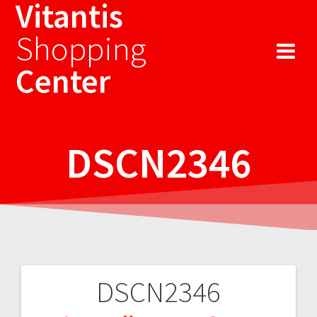
Vitantis
Sari
la
Shopping
conținut
Center
DSCN2346
DSCN2346
Navigare