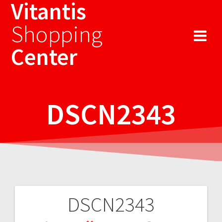
Vitantis
Sari
la
Shopping
conținut
Center
DSCN2343
DSCN2343
Navigare