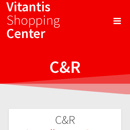
Vitantis
Sari
la
Shopping
conținut
Center
C&R
C&R
Navigare