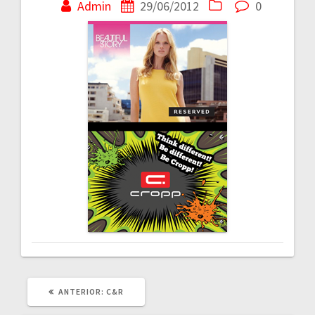
în
Admin
29/06/2012
0
articole
ARTICOLUL
ANTERIOR:
C&R
ANTERIOR: