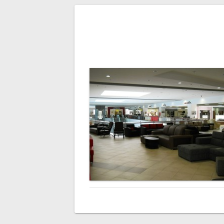
Navigare
în
articole