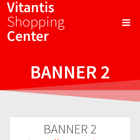
Vitantis
Sari
la
Shopping
conținut
Center
BANNER 2
BANNER 2
Navigare