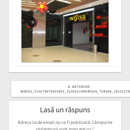
ARTICOLUL
ANTERIOR:
ANTERIOR:
458502_310579675655855_310015199045636_758426_1015327
Lasă un răspuns
Adresa ta de email nu va fi publicată.
Câmpurile
obligatorii sunt marcate cu
*