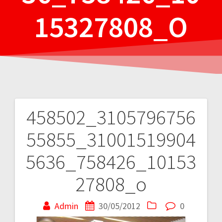
15327808_O
458502_3105796756
Navigare
55855_31001519904
în
5636_758426_10153
articole
27808_o
Admin
30/05/2012
0