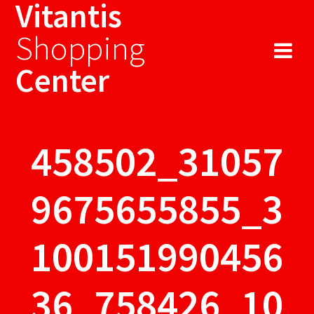
Vitantis
Sari
la
Shopping
conținut
Center
458502_31057
9675655855_3
100151990456
36_758426_10