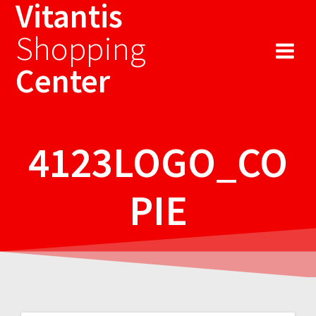
Vitantis
Sari
la
Shopping
conținut
Center
4123LOGO_CO
PIE