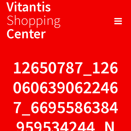
Vitantis
Sari
la
Shopping
conținut
Center
12650787_126
060639062246
7_6695586384
959534244_N