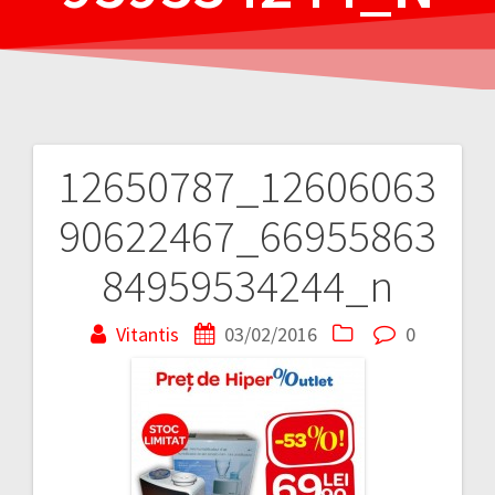
12650787_12606063
Navigare
90622467_66955863
în
84959534244_n
articole
Vitantis
03/02/2016
0