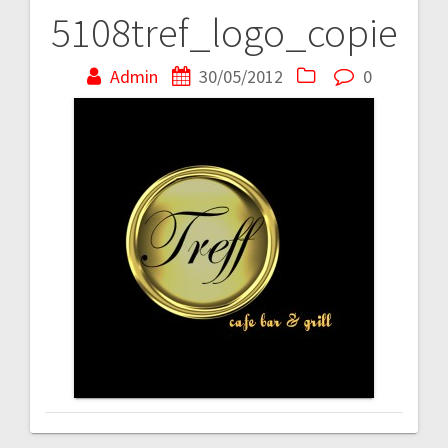
5108tref_logo_copie
Navigare
în
Admin
30/05/2012
0
articole